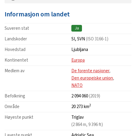
Informasjon om landet
Suveren stat
Ja
Landskoder
SI, SVN
(ISO 3166-1)
Hovedstad
Ljubljana
Kontinentet
Europa
Medlem av
De forente nasjoner
,
Den europeiske union
,
NATO
Befolkning
2 094 060
(2019)
2
Område
20 273 km
Høyeste punkt
Triglav
(2 864 m, 9 396 ft)
Laveste punkt
Adriatic Sea