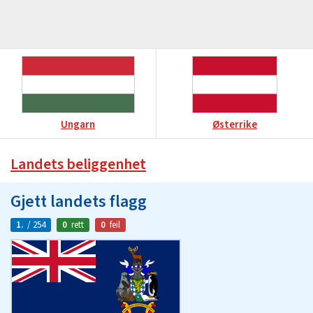
Ungarn
Østerrike
Landets beliggenhet
Gjett landets flagg
1.
/ 254
0
rett
0
feil